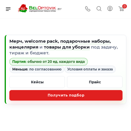
0
Мерч
,
welcome pack
,
подарочные наборы
,
канцелярия
и
товары для уборки
под задачу,
тираж и бюджет.
Партия:
обычно от 20 ед. каждого вида
Меньше:
по согласованию
Условия оплаты и заказа
Кейсы
Прайс
Получить подбор