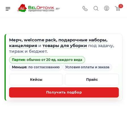
0
Мерч
,
welcome pack
,
подарочные наборы
,
канцелярия
и
товары для уборки
под задачу,
тираж и бюджет.
Партия:
обычно от 20 ед. каждого вида
Меньше:
по согласованию
Условия оплаты и заказа
Кейсы
Прайс
Получить подбор