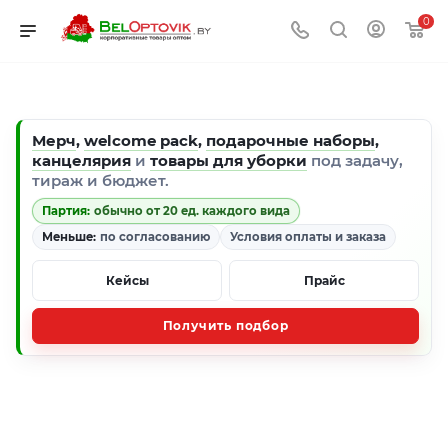
0
Мерч
,
welcome pack
,
подарочные наборы
,
канцелярия
и
товары для уборки
под задачу,
тираж и бюджет.
Партия:
обычно от 20 ед. каждого вида
Меньше:
по согласованию
Условия оплаты и заказа
Кейсы
Прайс
Получить подбор