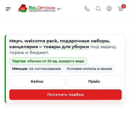
0
Мерч
,
welcome pack
,
подарочные наборы
,
канцелярия
и
товары для уборки
под задачу,
тираж и бюджет.
Партия:
обычно от 20 ед. каждого вида
Меньше:
по согласованию
Условия оплаты и заказа
Кейсы
Прайс
Получить подбор