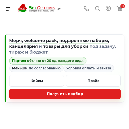
0
Мерч
,
welcome pack
,
подарочные наборы
,
канцелярия
и
товары для уборки
под задачу,
тираж и бюджет.
Партия:
обычно от 20 ед. каждого вида
Меньше:
по согласованию
Условия оплаты и заказа
Кейсы
Прайс
Получить подбор