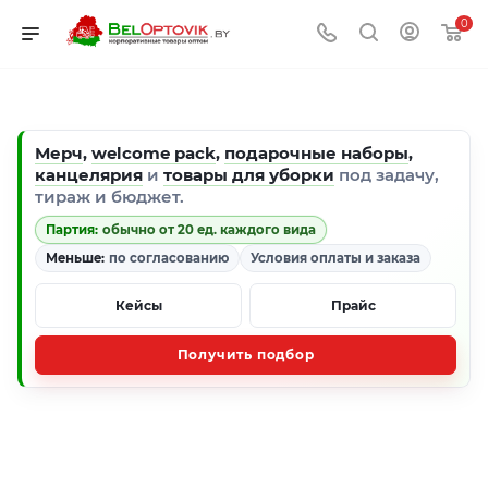
0
Мерч
,
welcome pack
,
подарочные наборы
,
канцелярия
и
товары для уборки
под задачу,
тираж и бюджет.
Партия:
обычно от 20 ед. каждого вида
Меньше:
по согласованию
Условия оплаты и заказа
Кейсы
Прайс
Получить подбор