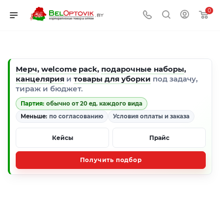
0
Мерч
,
welcome pack
,
подарочные наборы
,
канцелярия
и
товары для уборки
под задачу,
тираж и бюджет.
Партия:
обычно от 20 ед. каждого вида
Меньше:
по согласованию
Условия оплаты и заказа
Кейсы
Прайс
Получить подбор