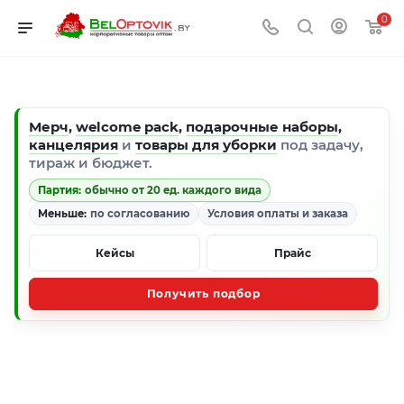
0
Мерч
,
welcome pack
,
подарочные наборы
,
канцелярия
и
товары для уборки
под задачу,
тираж и бюджет.
Партия:
обычно от 20 ед. каждого вида
Меньше:
по согласованию
Условия оплаты и заказа
Кейсы
Прайс
Получить подбор