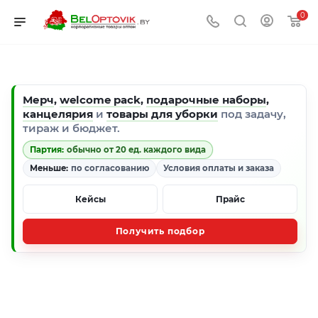
0
Мерч
,
welcome pack
,
подарочные наборы
,
канцелярия
и
товары для уборки
под задачу,
тираж и бюджет.
Партия:
обычно от 20 ед. каждого вида
Меньше:
по согласованию
Условия оплаты и заказа
Кейсы
Прайс
Получить подбор