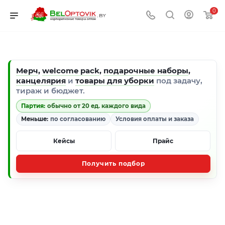
0
Мерч
,
welcome pack
,
подарочные наборы
,
канцелярия
и
товары для уборки
под задачу,
тираж и бюджет.
Партия:
обычно от 20 ед. каждого вида
Меньше:
по согласованию
Условия оплаты и заказа
Кейсы
Прайс
Получить подбор