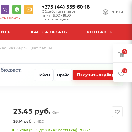
+375 (44) 555-60-18
Обработка заказов
ВОЙТИ
пн-пт: 9:00 - 18:00
АТЬ ЗВОНОК
сб-вс: выходной
ЕЙСЫ
КАК ЗАКАЗАТЬ
КОНТАКТЫ
ая, Размер S, Цвет белый
0
и бюджет.
0
Получить подбор
Кейсы
Прайс
23.45
руб.
Опт
28.14 руб.
с НДС
Склад ("LC" (до 7 дней доставка)): 20057