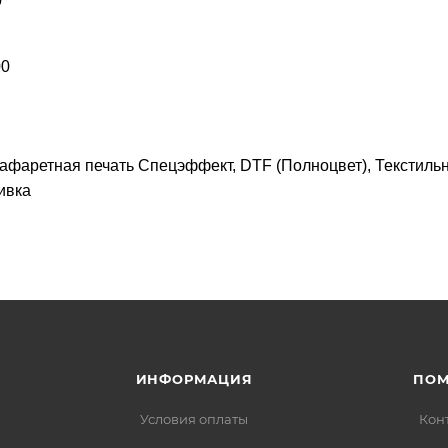
0
00
афаретная печать Спецэффект, DTF (Полноцвет), Текстиль
ивка
ИНФОРМАЦИЯ
ПО
Условия оплаты
Кон