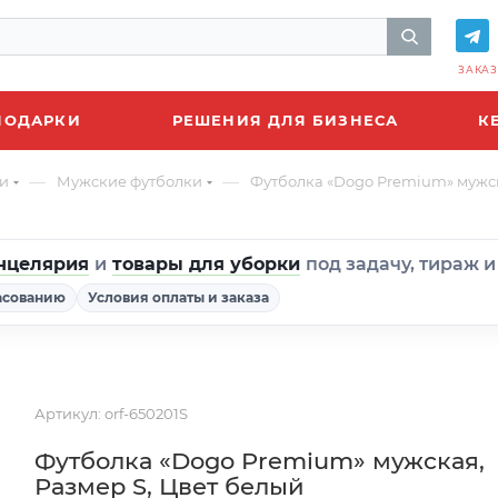
ЗАКАЗ
ПОДАРКИ
РЕШЕНИЯ ДЛЯ БИЗНЕСА
К
—
—
и
Мужские футболки
Футболка «Dogo Premium» мужск
нцелярия
и
товары для уборки
под задачу, тираж 
асованию
Условия оплаты и заказа
Артикул:
orf-650201S
Футболка «Dogo Premium» мужская,
Размер S, Цвет белый