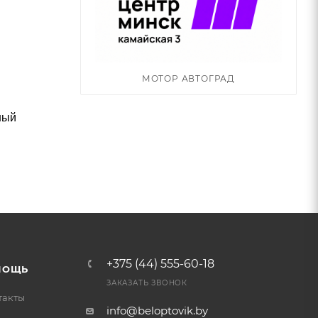
МОТОР АВТОГРАД
ный
+375 (44) 555-60-18
МОЩЬ
ЗАКАЗАТЬ ЗВОНОК
такты
info@beloptovik.by