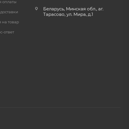
я оплаты
Беларусь, Минская обл., аг.
 доставки
Тарасово, ул. Мира, д.1
 на товар
с-ответ