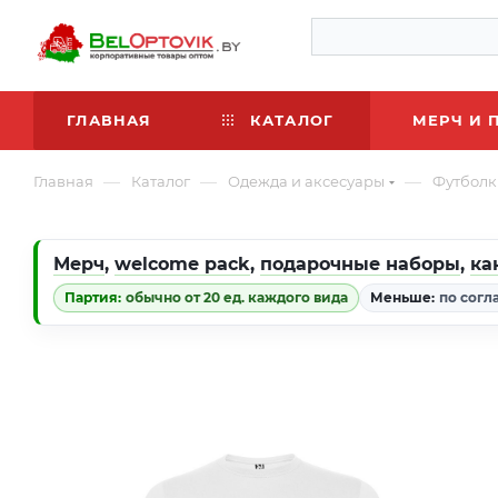
ГЛАВНАЯ
КАТАЛОГ
МЕРЧ И 
—
—
—
Главная
Каталог
Одежда и аксесуары
Футболк
Мерч
,
welcome pack
,
подарочные наборы
,
ка
Партия:
обычно от 20 ед. каждого вида
Меньше:
по согл