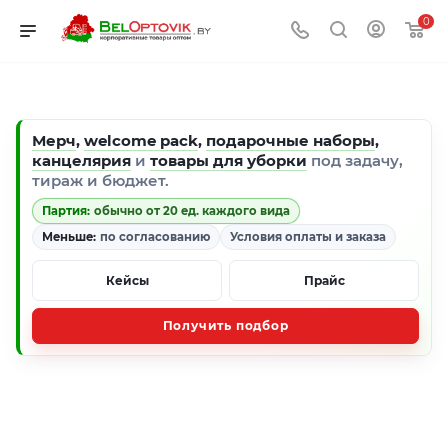
0
Мерч
,
welcome pack
,
подарочные наборы
,
канцелярия
и
товары для уборки
под задачу,
тираж и бюджет.
Партия:
обычно от 20 ед. каждого вида
Меньше:
по согласованию
Условия оплаты и заказа
Кейсы
Прайс
Получить подбор