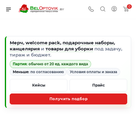
0
Мерч
,
welcome pack
,
подарочные наборы
,
канцелярия
и
товары для уборки
под задачу,
тираж и бюджет.
Партия:
обычно от 20 ед. каждого вида
Меньше:
по согласованию
Условия оплаты и заказа
Кейсы
Прайс
Получить подбор