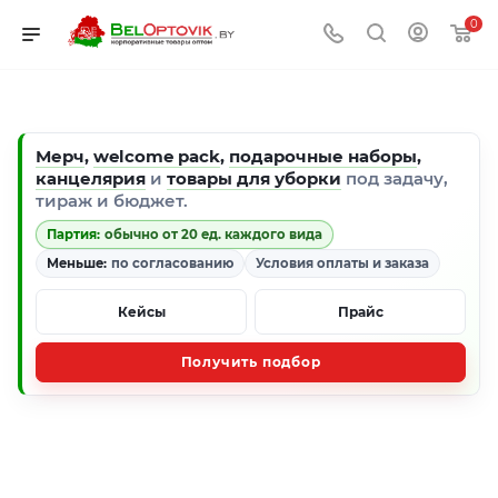
0
Мерч
,
welcome pack
,
подарочные наборы
,
канцелярия
и
товары для уборки
под задачу,
тираж и бюджет.
Партия:
обычно от 20 ед. каждого вида
Меньше:
по согласованию
Условия оплаты и заказа
Кейсы
Прайс
Получить подбор