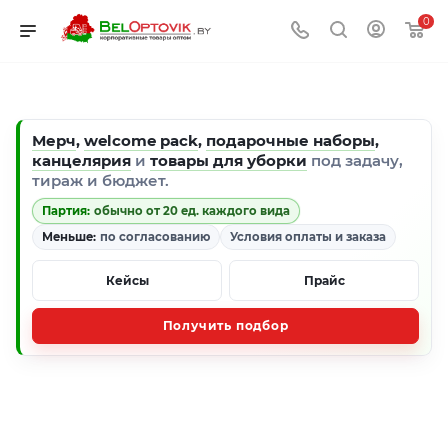
0
Мерч
,
welcome pack
,
подарочные наборы
,
канцелярия
и
товары для уборки
под задачу,
тираж и бюджет.
Партия:
обычно от 20 ед. каждого вида
Меньше:
по согласованию
Условия оплаты и заказа
Кейсы
Прайс
Получить подбор