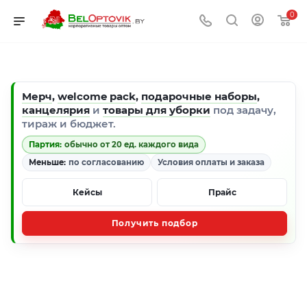
0
Мерч
,
welcome pack
,
подарочные наборы
,
канцелярия
и
товары для уборки
под задачу,
тираж и бюджет.
Партия:
обычно от 20 ед. каждого вида
Меньше:
по согласованию
Условия оплаты и заказа
Кейсы
Прайс
Получить подбор