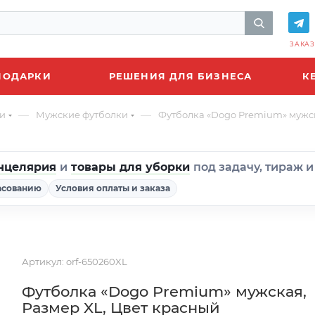
ЗАКАЗ
ПОДАРКИ
РЕШЕНИЯ ДЛЯ БИЗНЕСА
К
—
—
и
Мужские футболки
Футболка «Dogo Premium» мужск
нцелярия
и
товары для уборки
под задачу, тираж 
асованию
Условия оплаты и заказа
Артикул:
orf-650260XL
Футболка «Dogo Premium» мужская,
Размер XL, Цвет красный