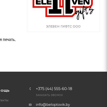
ЭЛЕВЕН ГИФТС ООО
 печать,
+375 (44) 555-60-18
МОЩЬ
ЗАКАЗАТЬ ЗВОНОК
такты
info@beloptovik.by