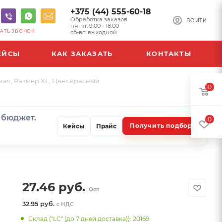
+375 (44) 555-60-18
Обработка заказов
ВОЙТИ
пн-пт: 9:00 - 18:00
АТЬ ЗВОНОК
сб-вс: выходной
ЕЙСЫ
КАК ЗАКАЗАТЬ
КОНТАКТЫ
ая, Размер XL, Цвет красный
0
и бюджет.
0
Получить подбор
Кейсы
Прайс
27.46
руб.
Опт
32.95 руб.
с НДС
Склад ("LC" (до 7 дней доставка)): 20169