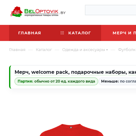
ГЛАВНАЯ
КАТАЛОГ
МЕРЧ И 
—
—
—
Главная
Каталог
Одежда и аксесуары
Футболк
Мерч
,
welcome pack
,
подарочные наборы
,
ка
Партия:
обычно от 20 ед. каждого вида
Меньше:
по согл