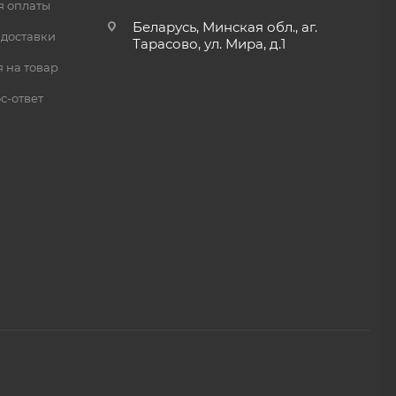
я оплаты
Беларусь, Минская обл., аг.
 доставки
Тарасово, ул. Мира, д.1
 на товар
с-ответ