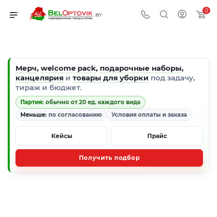
0
Мерч
,
welcome pack
,
подарочные наборы
,
канцелярия
и
товары для уборки
под задачу,
тираж и бюджет.
Партия:
обычно от 20 ед. каждого вида
Меньше:
по согласованию
Условия оплаты и заказа
Кейсы
Прайс
Получить подбор