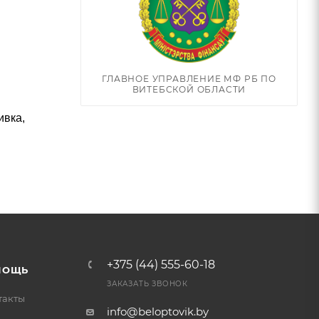
ГЛАВНОЕ УПРАВЛЕНИЕ МФ РБ ПО
ВИТЕБСКОЙ ОБЛАСТИ
ивка,
+375 (44) 555-60-18
МОЩЬ
ЗАКАЗАТЬ ЗВОНОК
такты
info@beloptovik.by