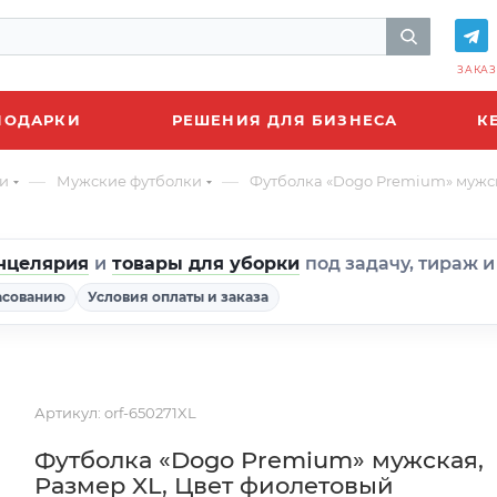
ЗАКАЗ
ПОДАРКИ
РЕШЕНИЯ ДЛЯ БИЗНЕСА
К
—
—
и
Мужские футболки
Футболка «Dogo Premium» мужск
нцелярия
и
товары для уборки
под задачу, тираж 
асованию
Условия оплаты и заказа
Артикул:
orf-650271XL
Футболка «Dogo Premium» мужская,
Размер XL, Цвет фиолетовый