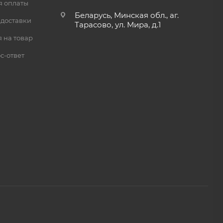
я оплаты
Беларусь, Минская обл., аг.
 доставки
Тарасово, ул. Мира, д.1
 на товар
с-ответ