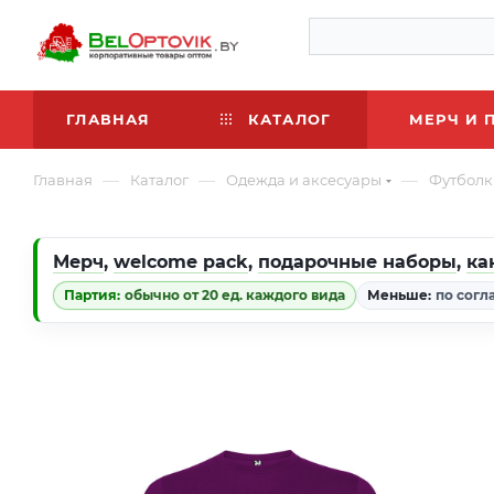
ГЛАВНАЯ
КАТАЛОГ
МЕРЧ И 
—
—
—
Главная
Каталог
Одежда и аксесуары
Футболк
Мерч
,
welcome pack
,
подарочные наборы
,
ка
Партия:
обычно от 20 ед. каждого вида
Меньше:
по согл