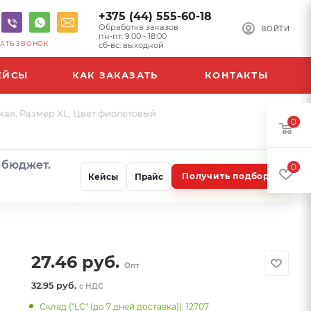
+375 (44) 555-60-18
Обработка заказов
ВОЙТИ
пн-пт: 9:00 - 18:00
АТЬ ЗВОНОК
сб-вс: выходной
ЕЙСЫ
КАК ЗАКАЗАТЬ
КОНТАКТЫ
ая, Размер XL, Цвет фиолетовый
0
и бюджет.
0
Получить подбор
Кейсы
Прайс
27.46
руб.
Опт
32.95 руб.
с НДС
Склад ("LC" (до 7 дней доставка)): 12707