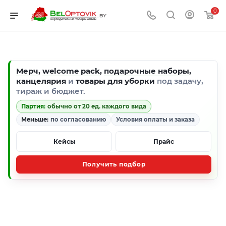
0
Мерч
,
welcome pack
,
подарочные наборы
,
канцелярия
и
товары для уборки
под задачу,
тираж и бюджет.
Партия:
обычно от 20 ед. каждого вида
Меньше:
по согласованию
Условия оплаты и заказа
Кейсы
Прайс
Получить подбор