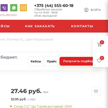
+375 (44) 555-60-18
Обработка заказов
ВОЙТИ
пн-пт: 9:00 - 18:00
АТЬ ЗВОНОК
сб-вс: выходной
ЕЙСЫ
КАК ЗАКАЗАТЬ
КОНТАКТЫ
ая, Размер XL, Цвет бирюзовый
0
и бюджет.
0
Получить подбор
Кейсы
Прайс
27.46
руб.
Опт
32.95 руб.
с НДС
Склад ("LC" (до 7 дней доставка)): 20141