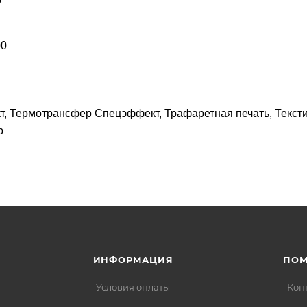
0
00
т, Термотрансфер Спецэффект, Трафаретная печать, Текст
р
ИНФОРМАЦИЯ
ПО
Условия оплаты
Кон