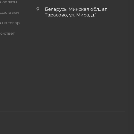
я оплаты
Беларусь, Минская обл., аг.
 доставки
Тарасово, ул. Мира, д.1
 на товар
с-ответ