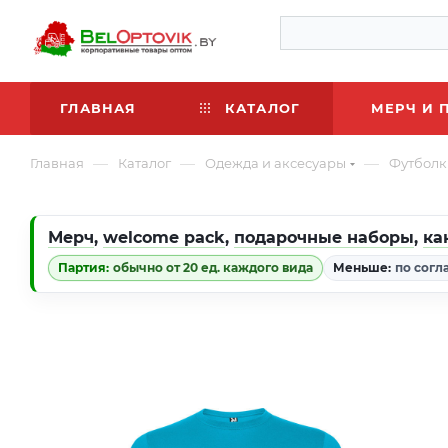
ГЛАВНАЯ
КАТАЛОГ
МЕРЧ И 
—
—
—
Главная
Каталог
Одежда и аксесуары
Футболк
Мерч
,
welcome pack
,
подарочные наборы
,
ка
Партия:
обычно от 20 ед. каждого вида
Меньше:
по согл