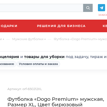
ЗАКАЗ
ПОДАРКИ
РЕШЕНИЯ ДЛЯ БИЗНЕСА
К
—
—
и
Мужские футболки
Футболка «Dogo Premium» мужск
нцелярия
и
товары для уборки
под задачу, тираж 
асованию
Условия оплаты и заказа
Артикул:
orf-650212XL
Футболка «Dogo Premium» мужская,
Размер XL, Цвет бирюзовый