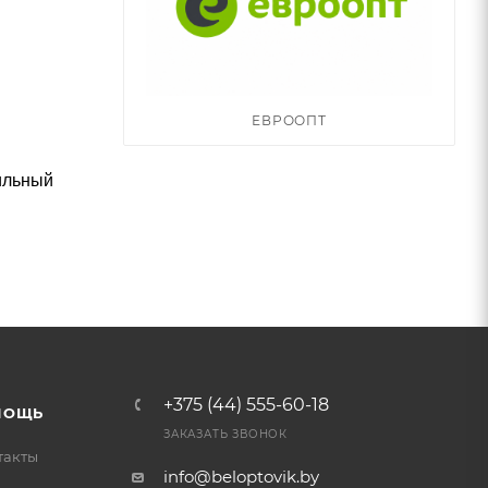
ЕВРООПТ
ильный
+375 (44) 555-60-18
МОЩЬ
ЗАКАЗАТЬ ЗВОНОК
такты
info@beloptovik.by