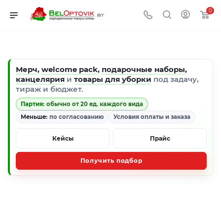
0
Мерч
,
welcome pack
,
подарочные наборы
,
канцелярия
и
товары для уборки
под задачу,
тираж и бюджет.
Партия:
обычно от 20 ед. каждого вида
Меньше:
по согласованию
Условия оплаты и заказа
Кейсы
Прайс
Получить подбор