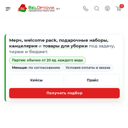
0
Мерч
,
welcome pack
,
подарочные наборы
,
канцелярия
и
товары для уборки
под задачу,
тираж и бюджет.
Партия:
обычно от 20 ед. каждого вида
Меньше:
по согласованию
Условия оплаты и заказа
Кейсы
Прайс
Получить подбор