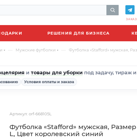
ЗАКАЗ
ПОДАРКИ
РЕШЕНИЯ ДЛЯ БИЗНЕСА
К
—
—
и
Мужские футболки
Футболка «Stafford» мужская, Р
нцелярия
и
товары для уборки
под задачу, тираж 
асованию
Условия оплаты и заказа
Артикул:
orf-668105L
Футболка «Stafford» мужская, Размер
L, Цвет королевский синий