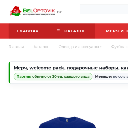
ГЛАВНАЯ
КАТАЛОГ
МЕРЧ И 
—
—
—
Главная
Каталог
Одежда и аксесуары
Футболк
Мерч
,
welcome pack
,
подарочные наборы
,
ка
Партия:
обычно от 20 ед. каждого вида
Меньше:
по согл