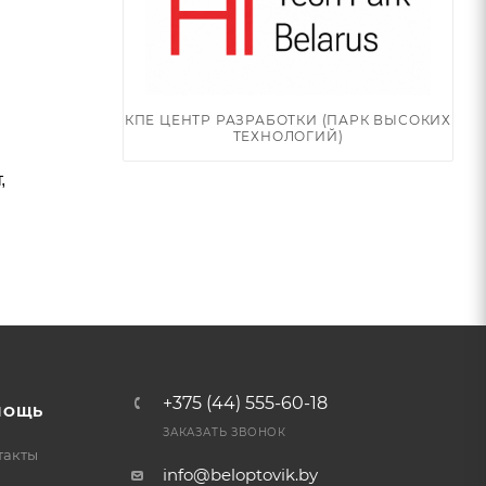
КПЕ ЦЕНТР РАЗРАБОТКИ (ПАРК ВЫСОКИХ
ТЕХНОЛОГИЙ)
,
+375 (44) 555-60-18
МОЩЬ
ЗАКАЗАТЬ ЗВОНОК
такты
info@beloptovik.by