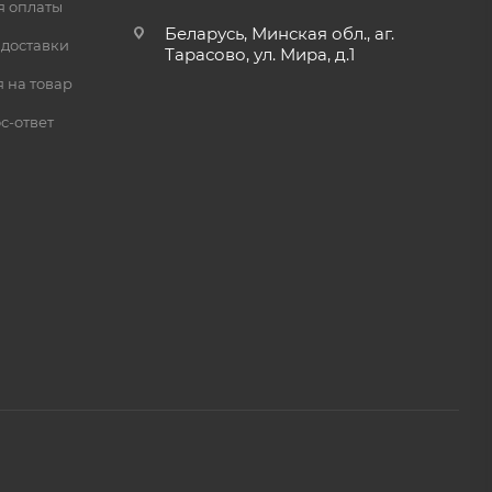
я оплаты
Беларусь, Минская обл., аг.
 доставки
Тарасово, ул. Мира, д.1
 на товар
с-ответ