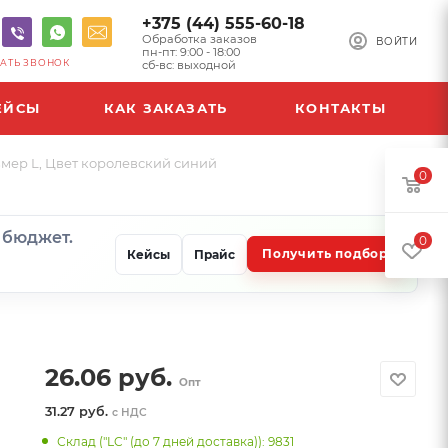
+375 (44) 555-60-18
Обработка заказов
ВОЙТИ
пн-пт: 9:00 - 18:00
АТЬ ЗВОНОК
сб-вс: выходной
ЕЙСЫ
КАК ЗАКАЗАТЬ
КОНТАКТЫ
азмер L, Цвет королевский синий
0
и бюджет.
0
Получить подбор
Кейсы
Прайс
26.06
руб.
Опт
31.27 руб.
с НДС
Склад ("LC" (до 7 дней доставка)): 9831