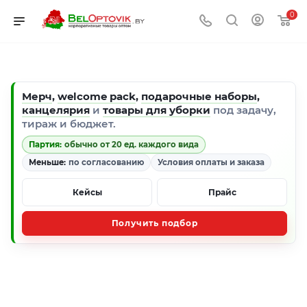
0
Мерч
,
welcome pack
,
подарочные наборы
,
канцелярия
и
товары для уборки
под задачу,
тираж и бюджет.
Партия:
обычно от 20 ед. каждого вида
Меньше:
по согласованию
Условия оплаты и заказа
Кейсы
Прайс
Получить подбор