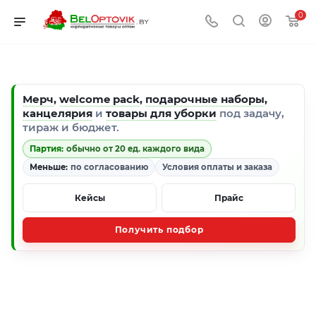
0
Мерч
,
welcome pack
,
подарочные наборы
,
канцелярия
и
товары для уборки
под задачу,
тираж и бюджет.
Партия:
обычно от 20 ед. каждого вида
Меньше:
по согласованию
Условия оплаты и заказа
Кейсы
Прайс
Получить подбор