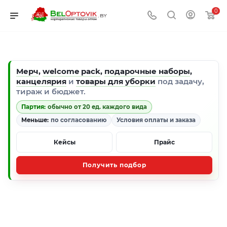
0
Мерч
,
welcome pack
,
подарочные наборы
,
канцелярия
и
товары для уборки
под задачу,
тираж и бюджет.
Партия:
обычно от 20 ед. каждого вида
Меньше:
по согласованию
Условия оплаты и заказа
Кейсы
Прайс
Получить подбор