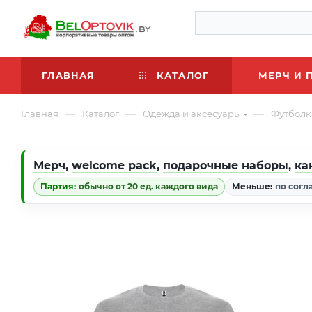
ГЛАВНАЯ
КАТАЛОГ
МЕРЧ И 
—
—
—
Главная
Каталог
Одежда и аксесуары
Футболк
Мерч
,
welcome pack
,
подарочные наборы
,
ка
Партия:
обычно от 20 ед. каждого вида
Меньше:
по согл