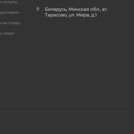
я оплаты
Беларусь, Минская обл., аг.
 доставки
Тарасово, ул. Мира, д.1
 на товар
с-ответ