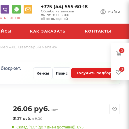
+375 (44) 555-60-18
Обработка заказов
ВОЙТИ
пн-пт: 9:00 - 18:00
АТЬ ЗВОНОК
сб-вс: выходной
ЕЙСЫ
КАК ЗАКАЗАТЬ
КОНТАКТЫ
азмер 4XL, Цвет серый меланж
0
и бюджет.
0
Получить подбор
Кейсы
Прайс
26.06
руб.
Опт
31.27 руб.
с НДС
Склад ("LC" (до 7 дней доставка)): 875