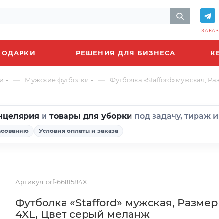
ЗАКАЗ
ПОДАРКИ
РЕШЕНИЯ ДЛЯ БИЗНЕСА
К
—
—
и
Мужские футболки
Футболка «Stafford» мужская, Р
нцелярия
и
товары для уборки
под задачу, тираж 
асованию
Условия оплаты и заказа
Артикул:
orf-6681584XL
Футболка «Stafford» мужская, Размер
4XL, Цвет серый меланж