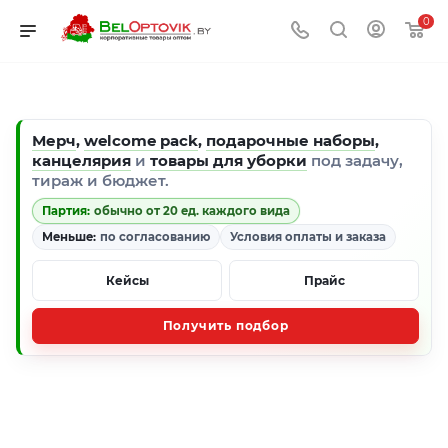
0
Мерч
,
welcome pack
,
подарочные наборы
,
канцелярия
и
товары для уборки
под задачу,
тираж и бюджет.
Партия:
обычно от 20 ед. каждого вида
Меньше:
по согласованию
Условия оплаты и заказа
Кейсы
Прайс
Получить подбор