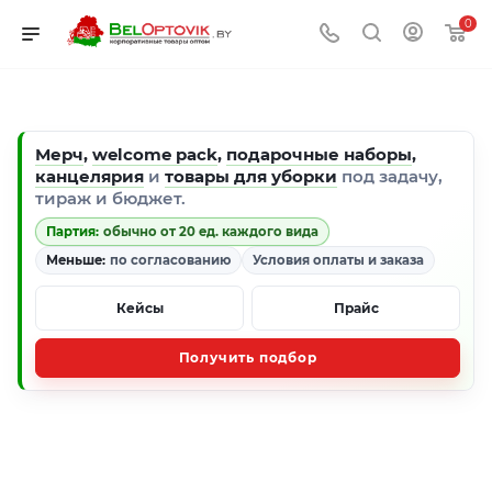
0
Мерч
,
welcome pack
,
подарочные наборы
,
канцелярия
и
товары для уборки
под задачу,
тираж и бюджет.
Партия:
обычно от 20 ед. каждого вида
Меньше:
по согласованию
Условия оплаты и заказа
Кейсы
Прайс
Получить подбор