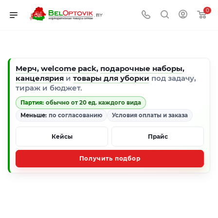
0
Мерч
,
welcome pack
,
подарочные наборы
,
канцелярия
и
товары для уборки
под задачу,
тираж и бюджет.
Партия:
обычно от 20 ед. каждого вида
Меньше:
по согласованию
Условия оплаты и заказа
Кейсы
Прайс
Получить подбор