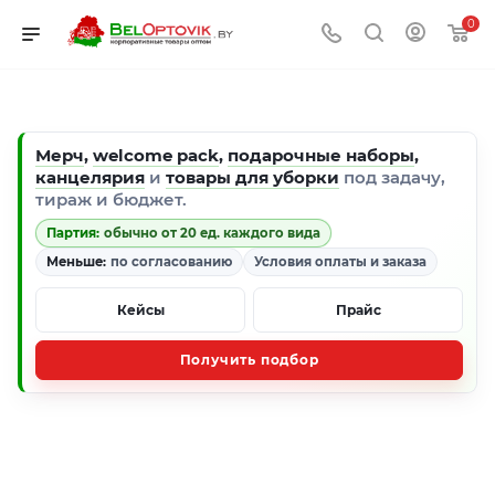
0
Мерч
,
welcome pack
,
подарочные наборы
,
канцелярия
и
товары для уборки
под задачу,
тираж и бюджет.
Партия:
обычно от 20 ед. каждого вида
Меньше:
по согласованию
Условия оплаты и заказа
Кейсы
Прайс
Получить подбор