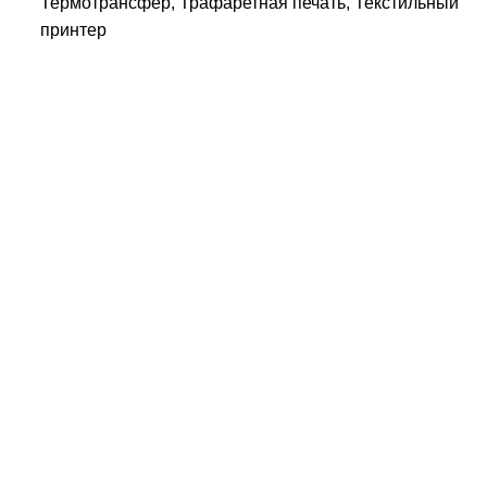
Термотрансфер, Трафаретная печать, Текстильный
принтер