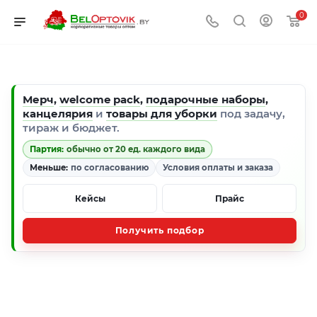
0
Мерч
,
welcome pack
,
подарочные наборы
,
канцелярия
и
товары для уборки
под задачу,
тираж и бюджет.
Партия:
обычно от 20 ед. каждого вида
Меньше:
по согласованию
Условия оплаты и заказа
Кейсы
Прайс
Получить подбор