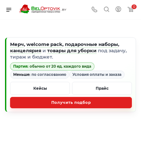
0
Мерч
,
welcome pack
,
подарочные наборы
,
канцелярия
и
товары для уборки
под задачу,
тираж и бюджет.
Партия:
обычно от 20 ед. каждого вида
Меньше:
по согласованию
Условия оплаты и заказа
Кейсы
Прайс
Получить подбор