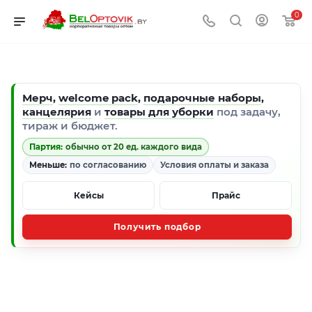
0
Мерч
,
welcome pack
,
подарочные наборы
,
канцелярия
и
товары для уборки
под задачу,
тираж и бюджет.
Партия:
обычно от 20 ед. каждого вида
Меньше:
по согласованию
Условия оплаты и заказа
Кейсы
Прайс
Получить подбор