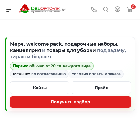
0
Мерч
,
welcome pack
,
подарочные наборы
,
канцелярия
и
товары для уборки
под задачу,
тираж и бюджет.
Партия:
обычно от 20 ед. каждого вида
Меньше:
по согласованию
Условия оплаты и заказа
Кейсы
Прайс
Получить подбор