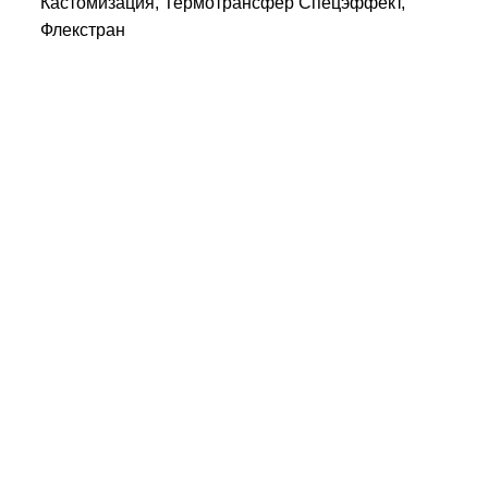
Кастомизация, Термотрансфер Спецэффект,
Флекстран