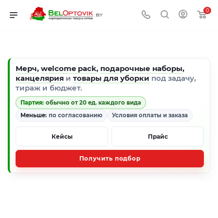
0
Мерч
,
welcome pack
,
подарочные наборы
,
канцелярия
и
товары для уборки
под задачу,
тираж и бюджет.
Партия:
обычно от 20 ед. каждого вида
Меньше:
по согласованию
Условия оплаты и заказа
Кейсы
Прайс
Получить подбор