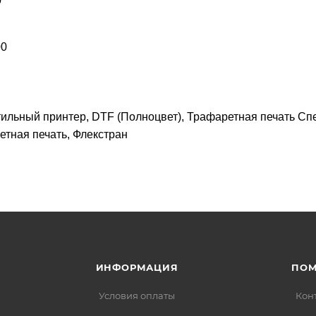
0
00
ильный принтер, DTF (Полноцвет), Трафаретная печать Сп
тная печать, Флекстран
ИНФОРМАЦИЯ
ПО
Условия оплаты
Кон