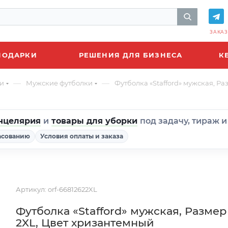
ЗАКАЗ
ПОДАРКИ
РЕШЕНИЯ ДЛЯ БИЗНЕСА
К
—
—
и
Мужские футболки
Футболка «Stafford» мужская, Р
нцелярия
и
товары для уборки
под задачу, тираж 
асованию
Условия оплаты и заказа
Артикул:
orf-66812622XL
Футболка «Stafford» мужская, Размер
2XL, Цвет хризантемный