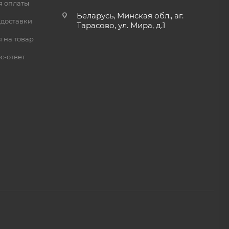
я оплаты
Беларусь, Минская обл., аг.
 доставки
Тарасово, ул. Мира, д.1
 на товар
с-ответ