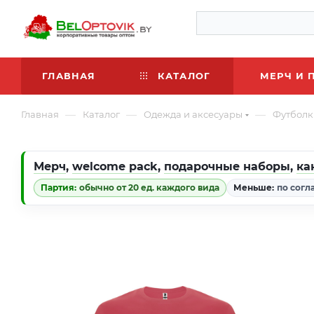
ГЛАВНАЯ
КАТАЛОГ
МЕРЧ И 
—
—
—
Главная
Каталог
Одежда и аксесуары
Футболк
Мерч
,
welcome pack
,
подарочные наборы
,
ка
Партия:
обычно от 20 ед. каждого вида
Меньше:
по согл