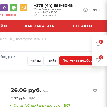
+375 (44) 555-60-18
Обработка заказов
ВОЙТИ
пн-пт: 9:00 - 18:00
АТЬ ЗВОНОК
сб-вс: выходной
ЕЙСЫ
КАК ЗАКАЗАТЬ
КОНТАКТЫ
азмер 2XL, Цвет хризантемный
0
и бюджет.
0
Получить подбор
Кейсы
Прайс
26.06
руб.
Опт
31.27 руб.
с НДС
Склад ("LC" (до 7 дней доставка)): 1627