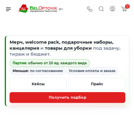
0
Мерч
,
welcome pack
,
подарочные наборы
,
канцелярия
и
товары для уборки
под задачу,
тираж и бюджет.
Партия:
обычно от 20 ед. каждого вида
Меньше:
по согласованию
Условия оплаты и заказа
Кейсы
Прайс
Получить подбор