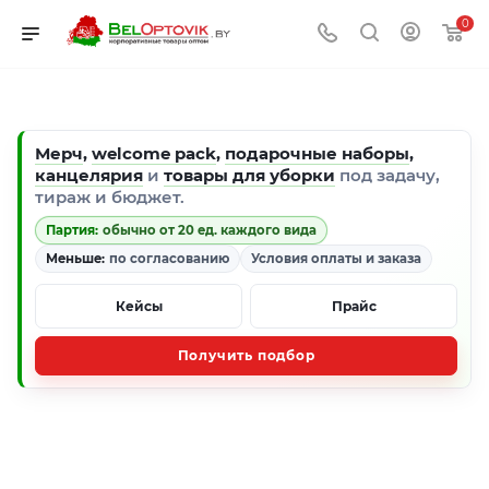
0
Мерч
,
welcome pack
,
подарочные наборы
,
канцелярия
и
товары для уборки
под задачу,
тираж и бюджет.
Партия:
обычно от 20 ед. каждого вида
Меньше:
по согласованию
Условия оплаты и заказа
Кейсы
Прайс
Получить подбор