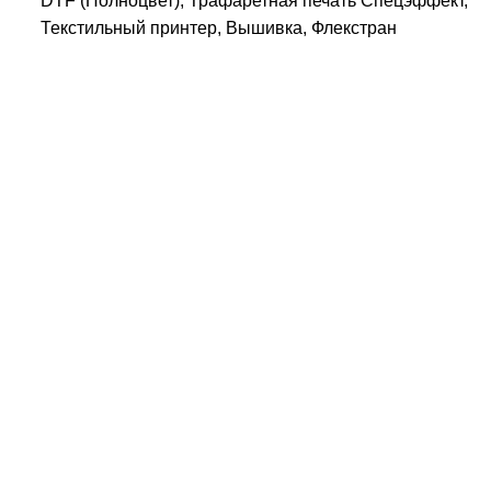
DTF (Полноцвет), Трафаретная печать Спецэффект,
Текстильный принтер, Вышивка, Флекстран