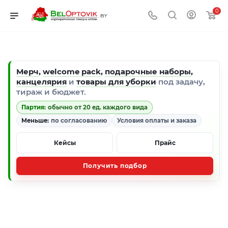
0
Мерч
,
welcome pack
,
подарочные наборы
,
канцелярия
и
товары для уборки
под задачу,
тираж и бюджет.
Партия:
обычно от 20 ед. каждого вида
Меньше:
по согласованию
Условия оплаты и заказа
Кейсы
Прайс
Получить подбор