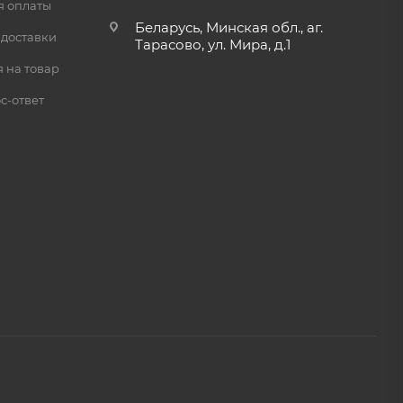
я оплаты
Беларусь, Минская обл., аг.
 доставки
Тарасово, ул. Мира, д.1
 на товар
с-ответ