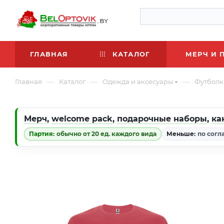
ГЛАВНАЯ
КАТАЛОГ
МЕРЧ И 
—
—
—
Главная
Каталог
Одежда и аксесуары
Футболк
Мерч
,
welcome pack
,
подарочные наборы
,
ка
Партия:
обычно от 20 ед. каждого вида
Меньше:
по согл