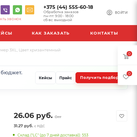
+375 (44) 555-60-18
Обработка заказов
ВОЙТИ
пн-пт: 9:00 - 18:00
АТЬ ЗВОНОК
сб-вс: выходной
ЕЙСЫ
КАК ЗАКАЗАТЬ
КОНТАКТЫ
азмер 3XL, Цвет хризантемный
0
и бюджет.
0
Получить подбор
Кейсы
Прайс
26.06
руб.
Опт
31.27 руб.
с НДС
Склад ("LC" (до 7 дней доставка)): 553