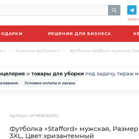
ЗАКАЗ
ПОДАРКИ
РЕШЕНИЯ ДЛЯ БИЗНЕСА
К
—
—
и
Мужские футболки
Футболка «Stafford» мужская, Р
нцелярия
и
товары для уборки
под задачу, тираж 
асованию
Условия оплаты и заказа
Артикул:
orf-66812623XL
Футболка «Stafford» мужская, Размер
3XL, Цвет хризантемный