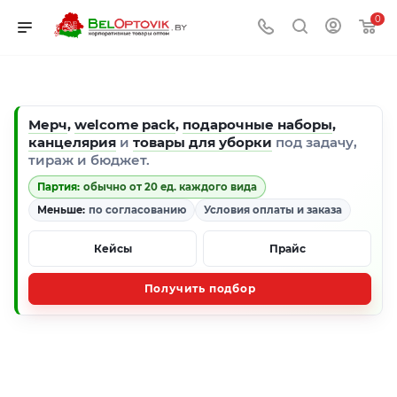
0
Мерч
,
welcome pack
,
подарочные наборы
,
канцелярия
и
товары для уборки
под задачу,
тираж и бюджет.
Партия:
обычно от 20 ед. каждого вида
Меньше:
по согласованию
Условия оплаты и заказа
Кейсы
Прайс
Получить подбор