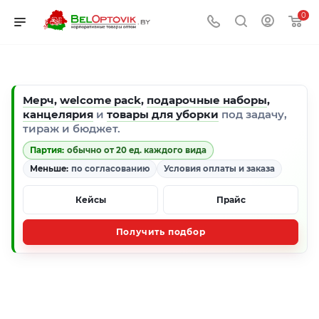
0
Мерч
,
welcome pack
,
подарочные наборы
,
канцелярия
и
товары для уборки
под задачу,
тираж и бюджет.
Партия:
обычно от 20 ед. каждого вида
Меньше:
по согласованию
Условия оплаты и заказа
Кейсы
Прайс
Получить подбор