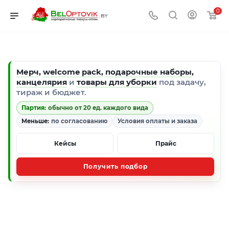
0
Мерч
,
welcome pack
,
подарочные наборы
,
канцелярия
и
товары для уборки
под задачу,
тираж и бюджет.
Партия:
обычно от 20 ед. каждого вида
Меньше:
по согласованию
Условия оплаты и заказа
Кейсы
Прайс
Получить подбор