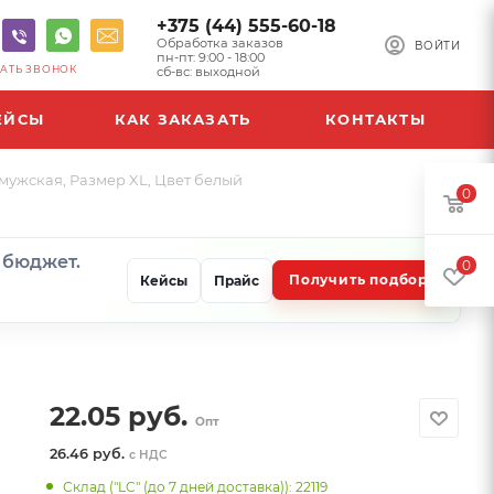
+375 (44) 555-60-18
Обработка заказов
ВОЙТИ
пн-пт: 9:00 - 18:00
АТЬ ЗВОНОК
сб-вс: выходной
ЕЙСЫ
КАК ЗАКАЗАТЬ
КОНТАКТЫ
мужская, Размер XL, Цвет белый
0
и бюджет.
0
Получить подбор
Кейсы
Прайс
22.05
руб.
Опт
26.46 руб.
с НДС
Склад ("LC" (до 7 дней доставка)): 22119