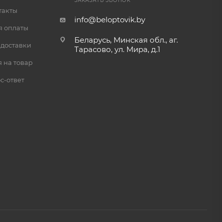
ЗАКАЗАТЬ ЗВОНОК
такты
info@beloptovik.by
я оплаты
Беларусь, Минская обл., аг.
 доставки
Тарасово, ул. Мира, д.1
 на товар
с-ответ