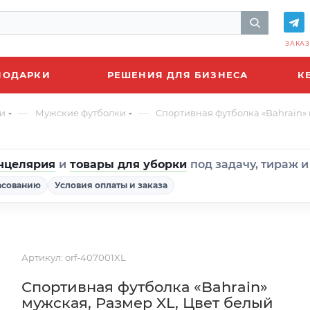
ЗАКАЗ
ПОДАРКИ
РЕШЕНИЯ ДЛЯ БИЗНЕСА
К
—
—
и
Мужские футболки
Спортивная футболка «Bahrain» 
нцелярия
и
товары для уборки
под задачу, тираж 
асованию
Условия оплаты и заказа
Артикул:
orf-407001XL
Спортивная футболка «Bahrain»
мужская, Размер XL, Цвет белый