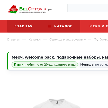
ГЛАВНАЯ
КАТАЛОГ
МЕРЧ И 
—
—
—
Главная
Каталог
Одежда и аксесуары
Футболк
Мерч
,
welcome pack
,
подарочные наборы
,
ка
Партия:
обычно от 20 ед. каждого вида
Меньше:
по согл