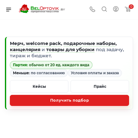
0
Мерч
,
welcome pack
,
подарочные наборы
,
канцелярия
и
товары для уборки
под задачу,
тираж и бюджет.
Партия:
обычно от 20 ед. каждого вида
Меньше:
по согласованию
Условия оплаты и заказа
Кейсы
Прайс
Получить подбор