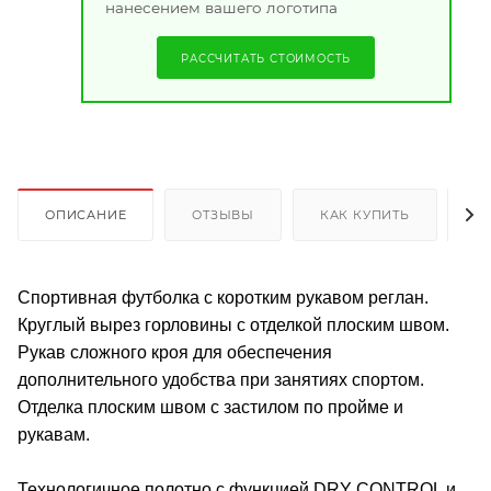
нанесением вашего логотипа
РАССЧИТАТЬ СТОИМОСТЬ
ОПИСАНИЕ
ОТЗЫВЫ
КАК КУПИТЬ
О
Спортивная футболка с коротким рукавом реглан.
Круглый вырез горловины с отделкой плоским швом.
Рукав сложного кроя для обеспечения
дополнительного удобства при занятиях спортом.
Отделка плоским швом с застилом по пройме и
рукавам.
Технологичное полотно с функцией DRY CONTROL и