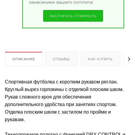
нанесением вашего логотипа
РАССЧИТАТЬ СТОИМОСТЬ
ОПИСАНИЕ
ОТЗЫВЫ
КАК КУПИТЬ
О
Спортивная футболка с коротким рукавом реглан.
Круглый вырез горловины с отделкой плоским швом.
Рукав сложного кроя для обеспечения
дополнительного удобства при занятиях спортом.
Отделка плоским швом с застилом по пройме и
рукавам.
Технологичное полотно с функцией DRY CONTROL и