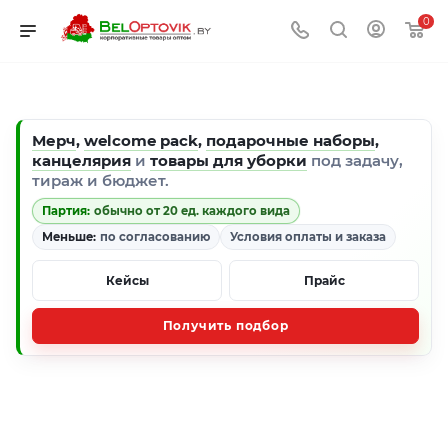
0
Мерч
,
welcome pack
,
подарочные наборы
,
канцелярия
и
товары для уборки
под задачу,
тираж и бюджет.
Партия:
обычно от 20 ед. каждого вида
Меньше:
по согласованию
Условия оплаты и заказа
Кейсы
Прайс
Получить подбор