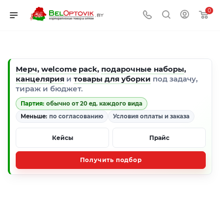
0
Мерч
,
welcome pack
,
подарочные наборы
,
канцелярия
и
товары для уборки
под задачу,
тираж и бюджет.
Партия:
обычно от 20 ед. каждого вида
Меньше:
по согласованию
Условия оплаты и заказа
Кейсы
Прайс
Получить подбор