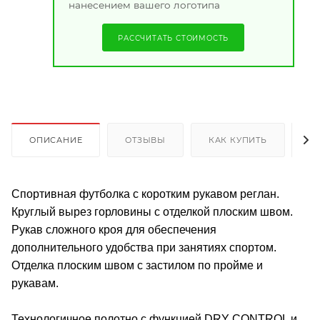
нанесением вашего логотипа
РАССЧИТАТЬ СТОИМОСТЬ
ОПИСАНИЕ
ОТЗЫВЫ
КАК КУПИТЬ
О
Спортивная футболка с коротким рукавом реглан.
Круглый вырез горловины с отделкой плоским швом.
Рукав сложного кроя для обеспечения
дополнительного удобства при занятиях спортом.
Отделка плоским швом с застилом по пройме и
рукавам.
Технологичное полотно с функцией DRY CONTROL и