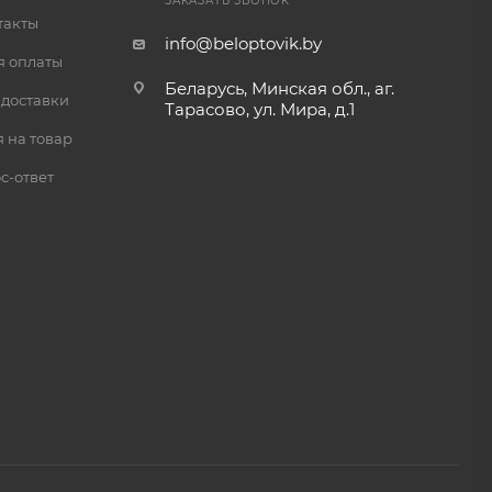
ЗАКАЗАТЬ ЗВОНОК
такты
info@beloptovik.by
я оплаты
Беларусь, Минская обл., аг.
 доставки
Тарасово, ул. Мира, д.1
 на товар
с-ответ