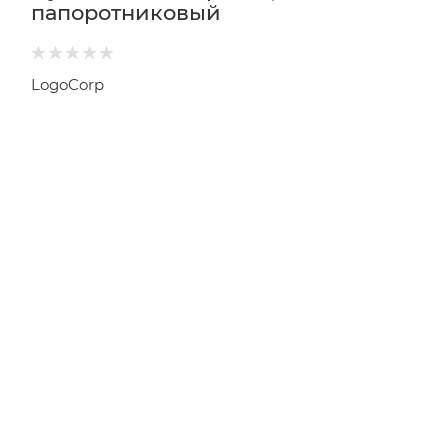
папоротниковый
LogoCorp