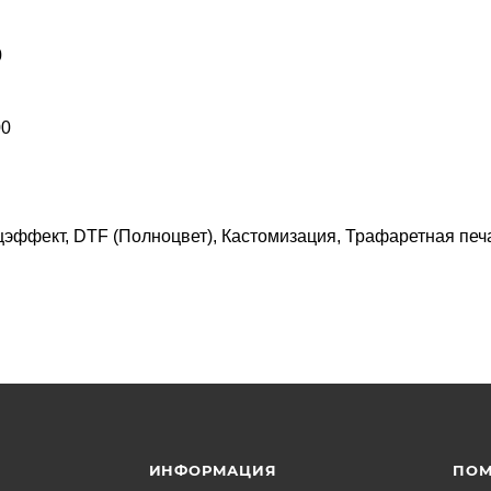
0
00
эффект, DTF (Полноцвет), Кастомизация, Трафаретная печа
ИНФОРМАЦИЯ
ПО