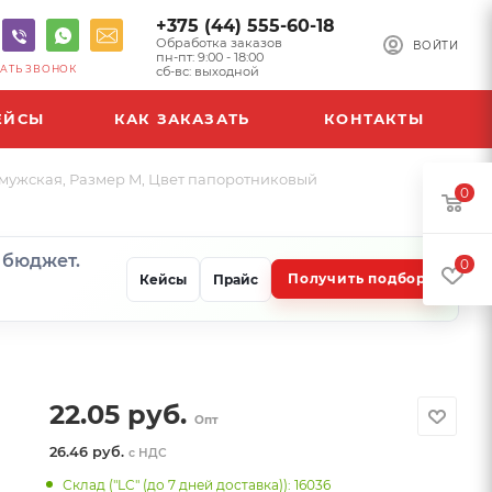
+375 (44) 555-60-18
Обработка заказов
ВОЙТИ
пн-пт: 9:00 - 18:00
АТЬ ЗВОНОК
сб-вс: выходной
ЕЙСЫ
КАК ЗАКАЗАТЬ
КОНТАКТЫ
 мужская, Размер M, Цвет папоротниковый
0
и бюджет.
0
Получить подбор
Кейсы
Прайс
22.05
руб.
Опт
26.46 руб.
с НДС
Склад ("LC" (до 7 дней доставка)): 16036