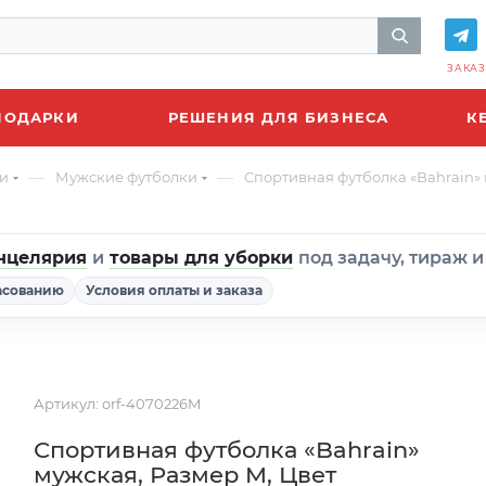
ЗАКАЗ
ПОДАРКИ
РЕШЕНИЯ ДЛЯ БИЗНЕСА
К
—
—
и
Мужские футболки
Спортивная футболка «Bahrain»
нцелярия
и
товары для уборки
под задачу, тираж 
асованию
Условия оплаты и заказа
Артикул:
orf-4070226M
Спортивная футболка «Bahrain»
мужская, Размер M, Цвет