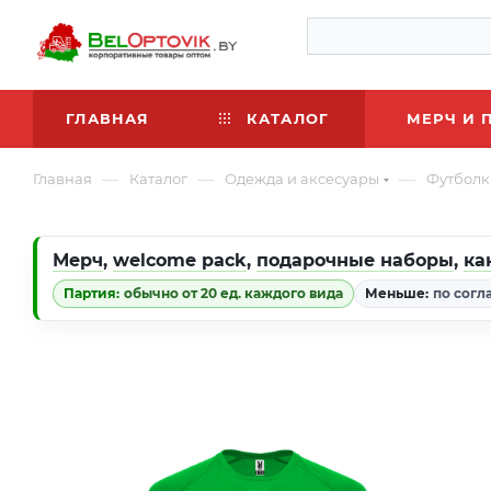
ГЛАВНАЯ
КАТАЛОГ
МЕРЧ И 
—
—
—
Главная
Каталог
Одежда и аксесуары
Футболк
Мерч
,
welcome pack
,
подарочные наборы
,
ка
Партия:
обычно от 20 ед. каждого вида
Меньше:
по согл